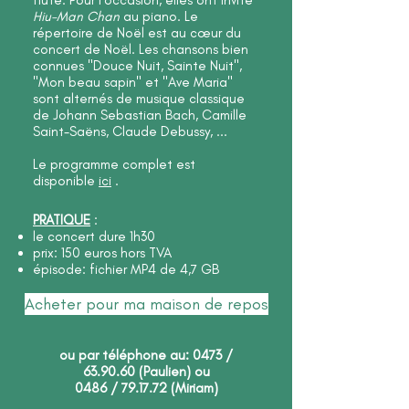
flûte. Pour l'occasion, elles ont invité
Hiu-Man Chan
au piano. Le
répertoire de Noël est au cœur du
concert de Noël. Les chansons bien
connues "Douce Nuit, Sainte Nuit",
"Mon beau sapin" et "Ave Maria"
sont alternés de musique classique
de Johann Sebastian Bach, Camille
Saint-Saëns, Claude Debussy, ...
Le programme complet est
disponible
ici
.
PRATIQUE
:
le concert dure 1h30
prix: 150 euros hors TVA
épisode: fichier MP4 de 4,7 GB
Acheter pour ma maison de repos
ou par téléphone au: 0473 /
63.90.60 (Paulien) ou
0486 / 79.17.72 (Miriam)